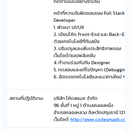
กต์ดำเนินไปอย่างราบรื่น
หน้าที่ความรับผิดชอบของ Full Stack
Developer
1. พัฒนา UI/UX
2. เขียนโค้ด Front-End และ Back-End
ด้วยเทคโนโลยีที่ทันสมัย
3. ปรับปรุงและเพิ่มประสิทธิภาพของ
เว็บไซต์/แอปพลิเคชัน
4. ทำงานร่วมกับทีม Designer
5. ทดสอบและแก้ไขปัญหา (Debugging)
6. อัปเดตเทคโนโลยีและแนวทางใหม่ ๆ
สถานที่ปฏิบัติงาน:
บริษัท โค้ดสแมช จำกัด
96 ชั้นที่ 1 หมู่ 1 ตำบลคลองหนึ่ง
อำเภอคลองหลวง จังหวัดปทุมธานี 12120
เว็บไซต์:
http://www.codesmash.co.th