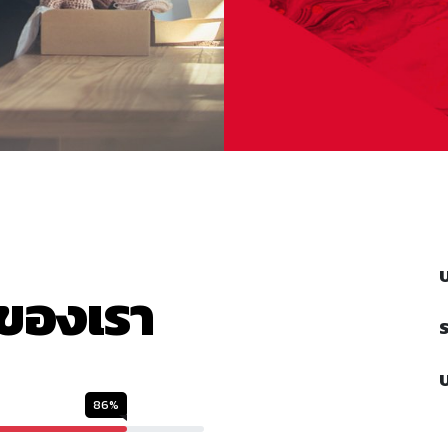
ของเรา
S
86%